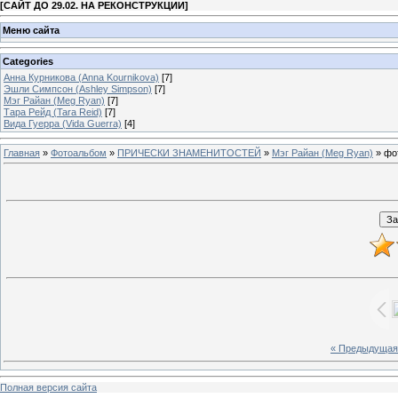
[
САЙТ ДО 29.02. НА РЕКОНСТРУКЦИИ
]
Меню сайта
Categories
Анна Курникова (Anna Kournikova)
[7]
Эшли Симпсон (Ashley Simpson)
[7]
Мэг Райан (Meg Ryan)
[7]
Тара Рейд (Tara Reid)
[7]
Вида Гуерра (Vida Guerra)
[4]
Главная
»
Фотоальбом
»
ПРИЧЕСКИ ЗНАМЕНИТОСТЕЙ
»
Мэг Райан (Meg Ryan)
» фо
« Предыдущая
Полная версия сайта