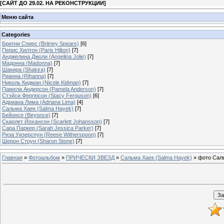
[
САЙТ ДО 29.02. НА РЕКОНСТРУКЦИИ
]
Меню сайта
Categories
Бритни Спирс (Britney Spears)
[6]
Перис Хилтон (Paris Hilton)
[7]
Анджелина Джоли (Angelina Jolie)
[7]
Мадонна (Madonna)
[7]
Шакира (Shakira)
[7]
Рианна (Rihanna)
[7]
Николь Кидман (Nicole Kidman)
[7]
Памела Андерсон (Pamela Anderson)
[7]
Стэйси Фергюсон (Stacy Ferguson)
[6]
Адриана Лима (Adriana Lima)
[4]
Сальма Хаек (Salma Hayek)
[7]
Бейонсе (Beyonce)
[7]
Скарлет Йохансон (Scarlett Johansson)
[7]
Сара Паркер (Sarah Jessica Parker)
[7]
Риза Уизерспун (Reese Witherspoon)
[7]
Шерон Стоун (Sharon Stone)
[7]
Главная
»
Фотоальбом
»
ПРИЧЕСКИ ЗВЕЗД
»
Сальма Хаек (Salma Hayek)
» фото Сал