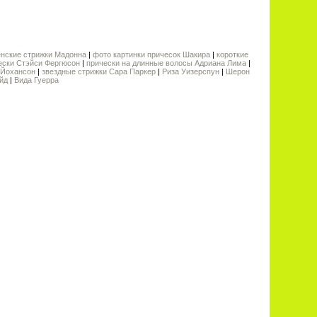
нские стрижки Мадонна
|
фото картинки причесок Шакира
|
короткие
ески Стэйси Фергюсон
|
прически на длинные волосы Адриана Лима
|
 Йохансон
|
звездные стрижки Сара Паркер
|
Риза Уизерспун
|
Шерон
йд
|
Вида Гуерра