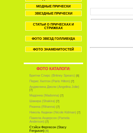
МОДНЫЕ ПРИЧЕСКИ
ЗВЕЗДНЫЕ ПРИЧЕСКИ
СТАТЬИ О ПРИЧЕСКАХ И
СТРИЖКАХ
ФОТО ЗВЕЗД ГОЛЛИВУДА
ФОТО ЗНАМЕНИТОСТЕЙ
ФОТО КАТАЛОГИ:
Бритни Спирс (Britney Spears)
[6]
Перис Хилтон (Paris Hilton)
[7]
Анджелина Джоли (Angelina Jolie)
[7]
Мадонна (Madonna)
[7]
Шакира (Shakira)
[7]
Рианна (Rihanna)
[7]
Николь Кидман (Nicole Kidman)
[7]
Памела Андерсон (Pamela
Anderson)
[7]
Стэйси Фергюсон (Stacy
Ferguson)
[6]