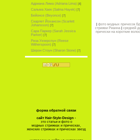
Адриана Лима (Adriana Lima)
[4]
Сальма Хаек (Salma Hayek)
[7]
Бейонсе (Beyonce)
[7]
Скарлет Йохансон (Scarlett
|
фото модных причесок Б
Johansson)
[7]
стрижки Рианна
|
средней д
Сара Паркер (Sarah Jessica
прически на короткие воло
Parker)
[7]
Риза Уизерспун (Reese
Witherspoon)
[7]
Шерон Стоун (Sharon Stone)
[7]
форма обратной связи
сайт Hair-Style-Design -
это статьи и фото о
модных стрижках и прическах,
женских стрижках и прическах звезд