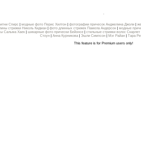
.
ритни Спирс
|
модные фото Перис Хилтон
|
фотографии причесок Анджелина Джоли
|
же
лины стрижки Николь Кидман
|
фото длинных стрижек Памела Андерсон
|
модные прич
сы Сальма Хаек
|
шикарные фото прически Бейонсе
|
стильные стрижки волос Скарлет
Стоун
|
Анна Курникова
|
Эшли Симпсон
|
Мэг Райан
|
Тара Ре
This feature is for Premium users only!