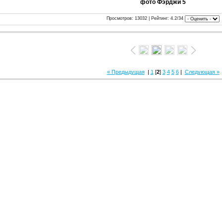
фото Фэрджи 5
Просмотров: 13032 | Рейтинг: 4.2/34
« Предыдущая
|
1
[
2
]
3
4
5
6
|
Следующая »